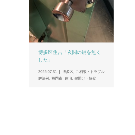
博多区住吉「玄関の鍵を無く
した」
,
2025.07.31
博多区
ご相談・トラブル
,
,
,
解決例
福岡市
住宅
鍵開け・解錠