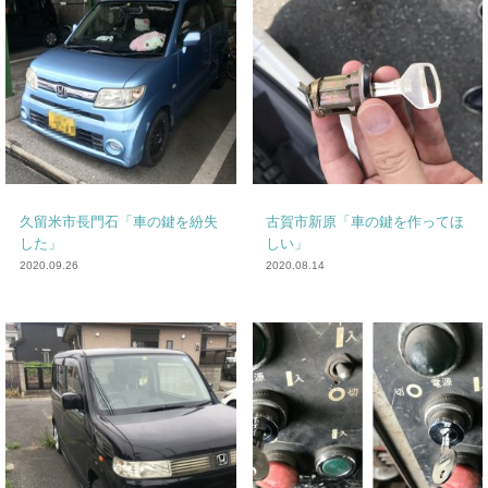
久留米市長門石「車の鍵を紛失
古賀市新原「車の鍵を作ってほ
した」
しい」
2020.09.26
2020.08.14