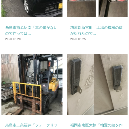
糸島市前原駅南「車の鍵がない
糟屋郡新宮町「工場の機械の鍵
ので作ってほ...
が折れたので...
2020.06.28
2020.06.25
糸島市二条福井「フォークリフ
福岡市南区大楠「物置の鍵を作