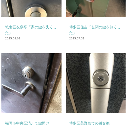
城南区友泉亭「家の鍵を失くし
博多区住吉「玄関の鍵を無くし
た」
た」
2025.08.01
2025.07.31
福岡市中央区清川で鍵開け
博多区美野島での鍵交換