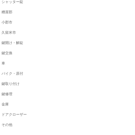
シャッター錠
糟屋郡
小郡市
久留米市
鍵開け・解錠
鍵交換
車
バイク・原付
鍵取り付け
鍵修理
金庫
ドアクローザー
その他