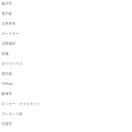
春日市
電子錠
太宰府市
カードキー
大野城市
店舗
ダイワハウス
室内扉
YKKap
飯塚市
ロッカー・キャビネット
クレセント錠
古賀市