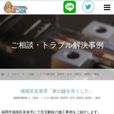
ご相談・トラブル解決事例
ブログ
ご相談・トラブル解決例
,
福岡市
,
住宅
,
城南区
,
鍵開け・解錠
城南区友泉亭「家の鍵を失くした」
2025.08.01
ご相談・トラブル解決例
,
福岡市
,
住宅
,
城南区
,
鍵開け・解錠
福岡市城南区友泉亭にて住宅解錠の施工事例をご紹介します。