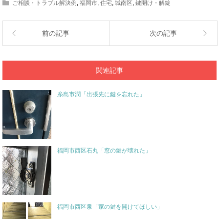
ご相談・トラブル解決例
,
福岡市
,
住宅
,
城南区
,
鍵開け・解錠
前の記事
次の記事
関連記事
糸島市潤「出張先に鍵を忘れた」
福岡市西区石丸「窓の鍵が壊れた」
福岡市西区泉「家の鍵を開けてほしい」