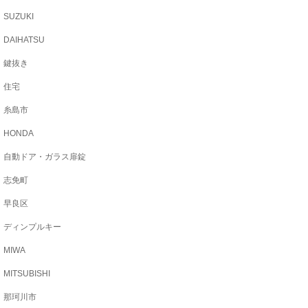
SUZUKI
DAIHATSU
鍵抜き
住宅
糸島市
HONDA
自動ドア・ガラス扉錠
志免町
早良区
ディンプルキー
MIWA
MITSUBISHI
那珂川市