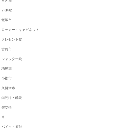
室内扉
YKKap
飯塚市
ロッカー・キャビネット
クレセント錠
古賀市
シャッター錠
糟屋郡
小郡市
久留米市
鍵開け・解錠
鍵交換
車
バイク・原付