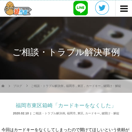
ご相談・トラブル解決事例
ブログ
ご相談・トラブル解決例
,
福岡市
,
東区
,
カードキー
,
鍵開け・解錠
福岡市東区箱崎「カードキーをなくした」
2020.02.10
ご相談・トラブル解決例
,
福岡市
,
東区
,
カードキー
,
鍵開け・解錠
今回はカードキーをなくしてしまったので開けてほしいという依頼が