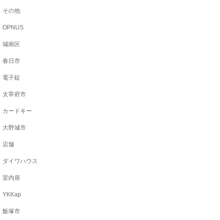
その他
OPNUS
城南区
春日市
電子錠
太宰府市
カードキー
大野城市
店舗
ダイワハウス
室内扉
YKKap
飯塚市