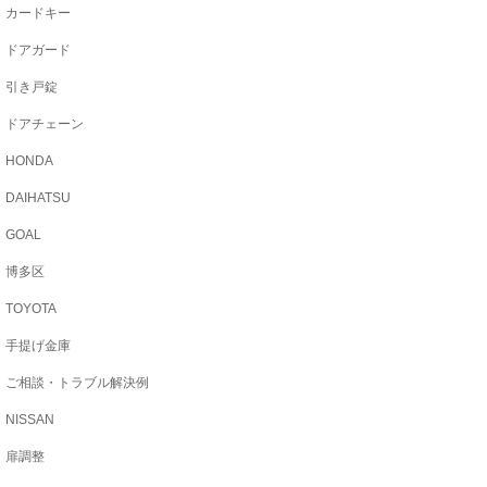
カードキー
ドアガード
引き戸錠
ドアチェーン
HONDA
DAIHATSU
GOAL
博多区
TOYOTA
手提げ金庫
ご相談・トラブル解決例
NISSAN
扉調整