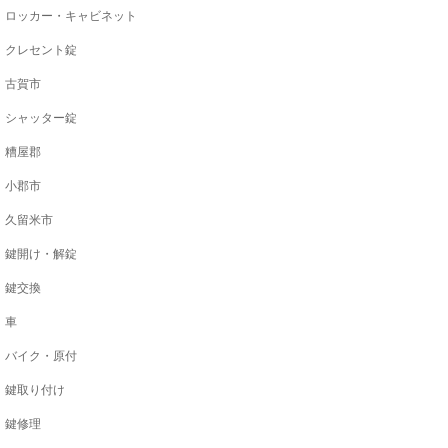
ロッカー・キャビネット
クレセント錠
古賀市
シャッター錠
糟屋郡
小郡市
久留米市
鍵開け・解錠
鍵交換
車
バイク・原付
鍵取り付け
鍵修理