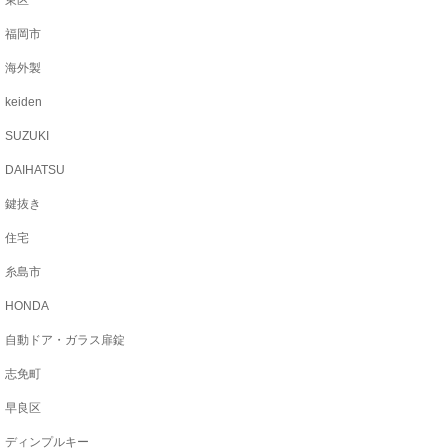
東区
福岡市
海外製
keiden
SUZUKI
DAIHATSU
鍵抜き
住宅
糸島市
HONDA
自動ドア・ガラス扉錠
志免町
早良区
ディンプルキー