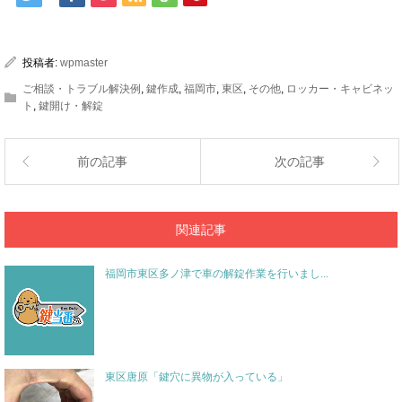
投稿者:
wpmaster
ご相談・トラブル解決例
,
鍵作成
,
福岡市
,
東区
,
その他
,
ロッカー・キャビネッ
ト
,
鍵開け・解錠
前の記事
次の記事
関連記事
福岡市東区多ノ津で車の解錠作業を行いまし...
東区唐原「鍵穴に異物が入っている」