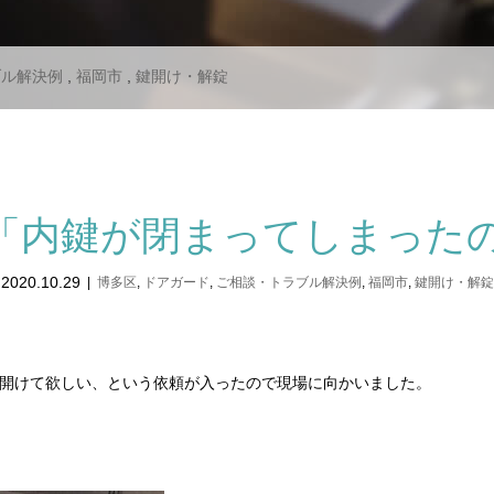
ブル解決例
,
福岡市
,
鍵開け・解錠
「内鍵が閉まってしまった
2020.10.29
博多区
,
ドアガード
,
ご相談・トラブル解決例
,
福岡市
,
鍵開け・解錠
開けて欲しい、という依頼が入ったので現場に向かいました。