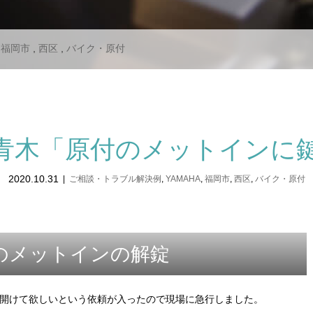
,
福岡市
,
西区
,
バイク・原付
青木「原付のメットインに
2020.10.31
ご相談・トラブル解決例
,
YAMAHA
,
福岡市
,
西区
,
バイク・原付
のメットインの解錠
開けて欲しいという依頼が入ったので現場に急行しました。