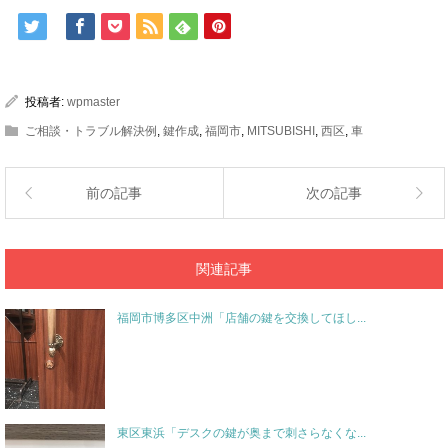
投稿者:
wpmaster
ご相談・トラブル解決例
,
鍵作成
,
福岡市
,
MITSUBISHI
,
西区
,
車
前の記事
次の記事
関連記事
福岡市博多区中洲「店舗の鍵を交換してほし...
東区東浜「デスクの鍵が奥まで刺さらなくな...