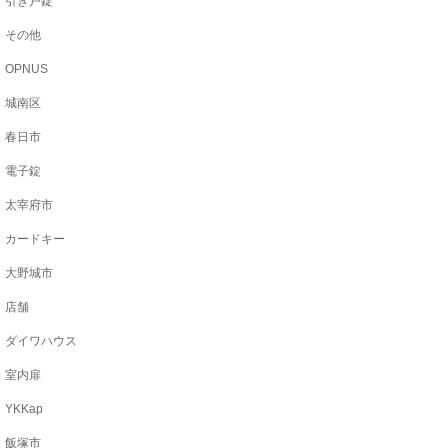
引き戸錠
その他
OPNUS
城南区
春日市
電子錠
太宰府市
カードキー
大野城市
店舗
ダイワハウス
室内扉
YKKap
飯塚市