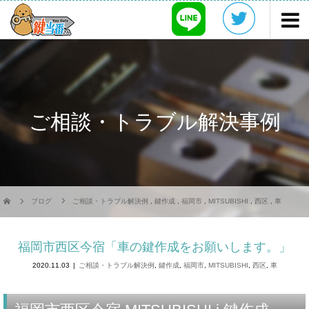
ご相談・トラブル解決事例
ブログ
ご相談・トラブル解決例
,
鍵作成
,
福岡市
,
MITSUBISHI
,
西区
,
車
福岡市西区今宿「車の鍵作成をお願いします。」
2020.11.03
ご相談・トラブル解決例
,
鍵作成
,
福岡市
,
MITSUBISHI
,
西区
,
車