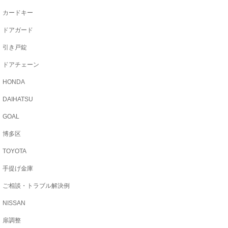
カードキー
ドアガード
引き戸錠
ドアチェーン
HONDA
DAIHATSU
GOAL
博多区
TOYOTA
手提げ金庫
ご相談・トラブル解決例
NISSAN
扉調整