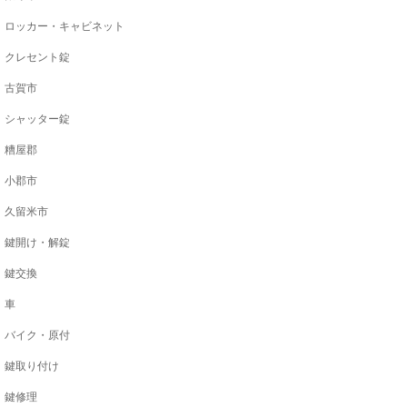
ロッカー・キャビネット
クレセント錠
古賀市
シャッター錠
糟屋郡
小郡市
久留米市
鍵開け・解錠
鍵交換
車
バイク・原付
鍵取り付け
鍵修理