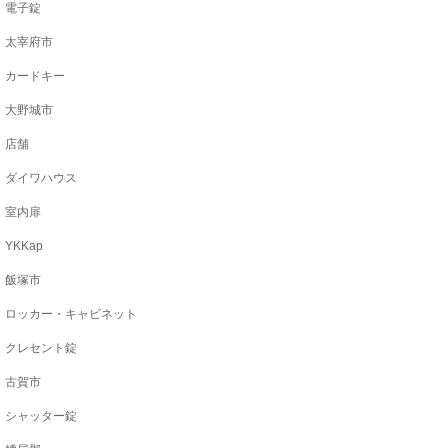
電子錠
太宰府市
カードキー
大野城市
店舗
ダイワハウス
室内扉
YKKap
飯塚市
ロッカー・キャビネット
クレセント錠
古賀市
シャッター錠