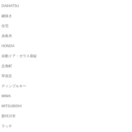
DAIHATSU
鍵抜き
住宅
糸島市
HONDA
自動ドア・ガラス扉錠
志免町
早良区
ディンプルキー
MIWA
MITSUBISHI
那珂川市
ラッチ