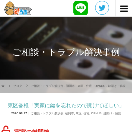
ご相談・トラブル解決事例
ブログ
ご相談・トラブル解決例
,
福岡市
,
東区
,
住宅
,
OPNUS
,
鍵開け・解錠
東区香椎「実家に鍵を忘れたので開けてほしい」
2020.08.17
ご相談・トラブル解決例
,
福岡市
,
東区
,
住宅
,
OPNUS
,
鍵開け・解錠