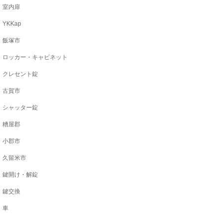
室内扉
YKKap
飯塚市
ロッカー・キャビネット
クレセント錠
古賀市
シャッター錠
糟屋郡
小郡市
久留米市
鍵開け・解錠
鍵交換
車